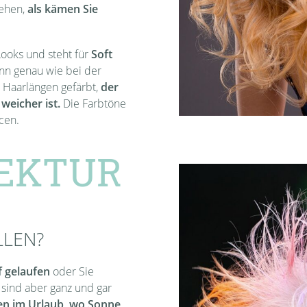
sehen,
als kämen Sie
ooks und steht für
Soft
nn genau wie bei der
e Haarlängen gefärbt,
der
weicher ist.
Die Farbtöne
cen.
EKTUR
LLEN?
f gelaufe
n
oder Sie
sind aber ganz und gar
en im Urlaub, wo Sonne