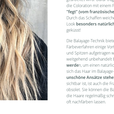
die Coloration mit einem 
"fegt" (vom französische
Durch das Schaffen weich
Look
besonders natürlic
geküsst!
Die Balayage-Technik biet
Färbeverfahren einige Vort
und Spitzen aufgetragen w
weitgehend unbehandelt b
werde
n, um einen natürl
sich das Haar im Balayage-
unschöne Ansätze stehe
sichtbar ist, ist auch die 
obsolet. Sie können die B
die Haare regelmäßig schn
oft nachfärben lassen.