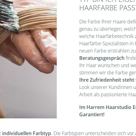
HAARFARBE PASS
Die Farbe Ihrer Haare defi
genau zu überlegen, welc
welche Haarfärbetechnik z
Haarfärbe-Spezialisten in E
neuen Farbe erstrahlen zu
Beratungsgespräch
finde
Ihr Haar wünschen und w
stimmen wir die Farbe gen
I
hre Zufriedenheit steht 
Look unserer Kundinnen u
Arbeit als passionierte Ha
Im Harrem Haarstudio Erd
Garantiert!
z
individuellen Farbtyp
. Die Farbtypen unterscheiden sich vor 