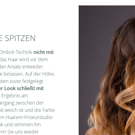
E SPITZEN
r Ombré-Technik
nicht mit
 das Haar wird vor dem
 der Ansatz entweder
be belassen. Auf der Höhe,
ten zuvor festgelegt
r Look schließt mit
as Ergebnis am
bergang zwischen der
st weich ist und die Farbe
n im Haarem-Friseurstudio
ok und stimmen Ihn
enn Sie uns wieder