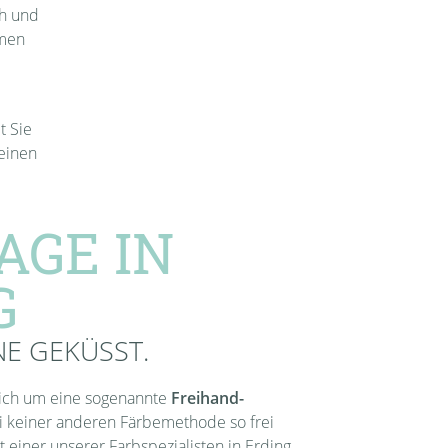
ch und
rmen
t Sie
einen
AGE IN
G
E GEKÜSST.
sich um eine sogenannte
Freihand-
ei keiner anderen Färbemethode so frei
t einer unserer Farbspezialisten in Erding