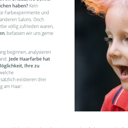
lichen haben?
Kein
te Farbexperimente und
 anderen Salons. Doch
rbe völlig zufrieden waren,
en
, befassen wir uns gerne
ng beginnen, analysieren
tand.
Jede Haarfarbe hat
öglichkeit, Ihre zu
 welche
tzlich existieren drei
ng am Haar: